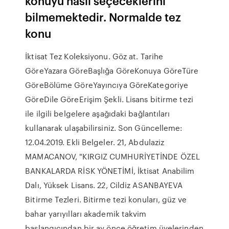
konuyu nasıl seçeceklerini
bilmemektedir. Normalde tez
konu
İktisat Tez Koleksiyonu. Göz at. Tarihe
GöreYazara GöreBaşlığa GöreKonuya GöreTüre
GöreBölüme GöreYayıncıya GöreKategoriye
GöreDile GöreErişim Şekli. Lisans bitirme tezi
ile ilgili belgelere aşağıdaki bağlantıları
kullanarak ulaşabilirsiniz. Son Güncelleme:
12.04.2019. Ekli Belgeler. 21, Abdulaziz
MAMACANOV, "KIRGIZ CUMHURİYETİNDE ÖZEL
BANKALARDA RİSK YÖNETİMİ, İktisat Anabilim
Dalı, Yüksek Lisans. 22, Cildiz ASANBAYEVA
Bitirme Tezleri. Bitirme tezi konuları, güz ve
bahar yarıyılları akademik takvim
başlangıcından bir ay önce öğretim üyelerinden