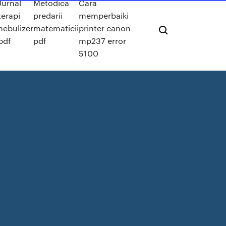
Jurnal
Metodica
Cara
terapi
predarii
memperbaiki
nebulizer
matematicii
printer canon
pdf
pdf
mp237 error
5100