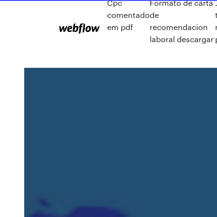
Cpc
Formato de carta
comentado
de
em pdf
recomendacion
laboral descargar