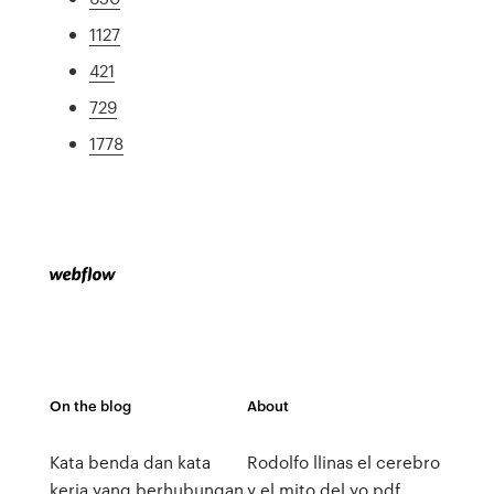
1127
421
729
1778
On the blog
About
Kata benda dan kata
Rodolfo llinas el cerebro
kerja yang berhubungan
y el mito del yo pdf