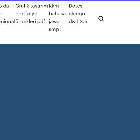
o da
Grafik tasarım
Kkm
Dotes
e
portfolyo
bahasa
clerigo
ucional
örnekleri pdf
jawa
d&d 3.5
smp